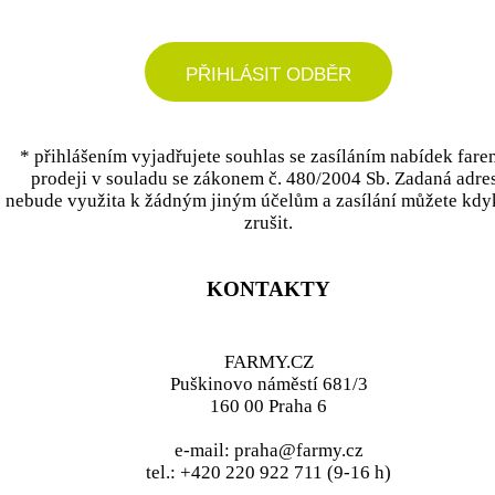
PŘIHLÁSIT ODBĚR
* přihlášením vyjadřujete souhlas se zasíláním nabídek fare
prodeji v souladu se zákonem č. 480/2004 Sb. Zadaná adre
nebude využita k žádným jiným účelům a zasílání můžete kdy
zrušit.
KONTAKTY
FARMY.CZ
Puškinovo náměstí 681/3
160 00 Praha 6
e-mail: praha@farmy.cz
tel.: +420 220 922 711 (9-16 h)