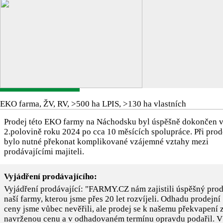
EKO farma, ŽV, RV, >500 ha LPIS, >130 ha vlastních
Prodej této EKO farmy na Náchodsku byl úspěšně dokončen 
2.polovině roku 2024 po cca 10 měsících spolupráce. Při prod
bylo nutné překonat komplikované vzájemné vztahy mezi
prodávajícími majiteli.
Vyjádření prodávajícího:
Vyjádření prodávající: "FARMY.CZ nám zajistili úspěšný prod
naší farmy, kterou jsme přes 20 let rozvíjeli. Odhadu prodejní
ceny jsme vůbec nevěřili, ale prodej se k našemu překvapení 
navrženou cenu a v odhadovaném termínu opravdu podařil. V