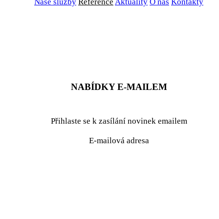
Naše služby
Reference
Aktuality
O nás
Kontakty
ZADAT NABÍDKU
ZADAT POPTÁVKU
NABÍDKY E-MAILEM
Přihlaste se k zasílání novinek emailem
E-mailová adresa
podrobné nastavení