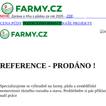
NOVÉ:
NOVÉ:
Zpráva o trhu s půdou za rok 2025 -
Zpráva o trhu s půdou za rok 2025 -
ZDE
ZDE
.
.
NAŠE SLUŽBY
REFERENCE
AKTUALITY
O NÁS
KONTAKT
CENA PŮDY
INZERCE
INFORMACE
NAŠE PROJEKTY
REFERENCE - PRODÁNO !
Specializujeme se výhradně na farmy, půdu a zemědělské
nemovitosti různého rozsahu a stavu. Prohlédněte si pár příkla
naší práce