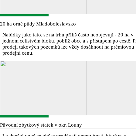
20 ha orné půdy Mladoboleslavsko
Nabídky jako tato, se na trhu příliš často neobjevují - 20 ha v
jednom celistvém bloku, poblíž obce a s přístupem po cestě. P
prodeji takových pozemků lze vždy dosáhnout na prémiovou
prodejní cenu.
Původní zbytkový statek v okr. Louny
I v dnešní době se občas prodávají nemovitosti, které se s