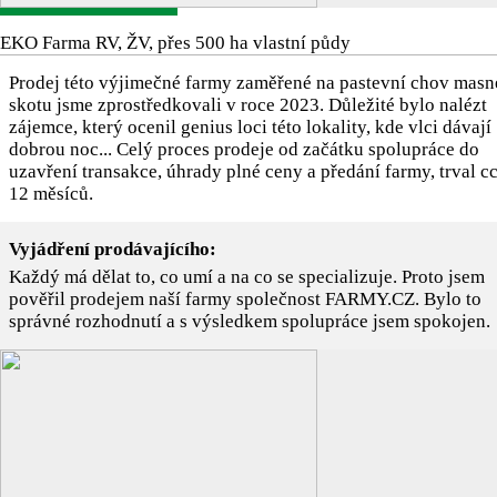
EKO Farma RV, ŽV, přes 500 ha vlastní půdy
Prodej této výjimečné farmy zaměřené na pastevní chov mas
skotu jsme zprostředkovali v roce 2023. Důležité bylo nalézt
zájemce, který ocenil genius loci této lokality, kde vlci dávají
dobrou noc... Celý proces prodeje od začátku spolupráce do
uzavření transakce, úhrady plné ceny a předání farmy, trval c
12 měsíců.
Vyjádření prodávajícího:
Každý má dělat to, co umí a na co se specializuje. Proto jsem
pověřil prodejem naší farmy společnost FARMY.CZ. Bylo to
správné rozhodnutí a s výsledkem spolupráce jsem spokojen.